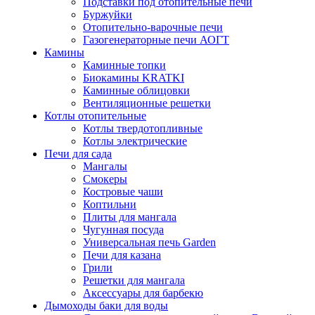
Подставки под отопительные печи
Буржуйки
Отопительно-варочные печи
Газогенераторные печи АОГТ
Камины
Каминные топки
Биокамины KRATKI
Каминные облицовки
Вентиляционные решетки
Котлы отопительные
Котлы твердотопливные
Котлы электрические
Печи для сада
Мангалы
Смокеры
Костровые чаши
Коптильни
Плиты для мангала
Чугунная посуда
Универсальная печь Garden
Печи для казана
Грили
Решетки для мангала
Аксессуары для барбекю
Дымоходы баки для воды