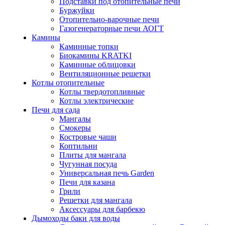
Подставки под отопительные печи
Буржуйки
Отопительно-варочные печи
Газогенераторные печи АОГТ
Камины
Каминные топки
Биокамины KRATKI
Каминные облицовки
Вентиляционные решетки
Котлы отопительные
Котлы твердотопливные
Котлы электрические
Печи для сада
Мангалы
Смокеры
Костровые чаши
Коптильни
Плиты для мангала
Чугунная посуда
Универсальная печь Garden
Печи для казана
Грили
Решетки для мангала
Аксессуары для барбекю
Дымоходы баки для воды